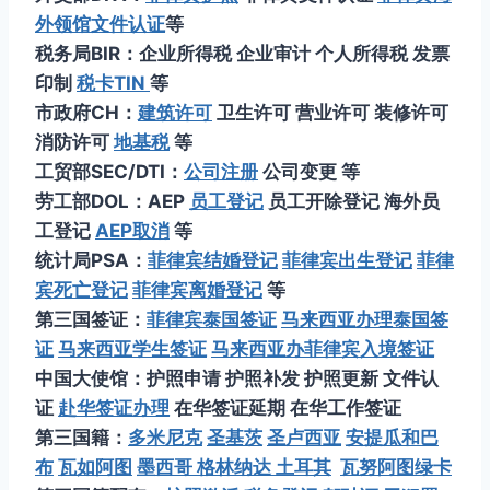
外领馆文件认证
等
税务局BIR：企业所得税 企业审计 个人所得税 发票
印制
税卡TIN
等
市政府CH：
建筑许可
卫生许可 营业许可 装修许可
消防许可
地基税
等
工贸部SEC/DTI：
公司注册
公司变更 等
劳工部DOL：AEP
员工登记
员工开除登记 海外员
工登记
AEP取消
等
统计局PSA：
菲律宾结婚登记
菲律宾出生登记
菲律
宾死亡登记
菲律宾离婚登记
等
第三国签证：
菲律宾泰国签证
马来西亚办理泰国签
证
马来西亚学生签证
马来西亚办菲律宾入境签证
中国大使馆：护照申请 护照补发 护照更新 文件认
证
赴华签证办理
在华签证延期 在华工作签证
第三国籍：
多米尼克
圣基茨
圣卢西亚
安提瓜和巴
布
瓦如阿图
墨西哥
格林纳达
土耳其
瓦努阿图绿卡