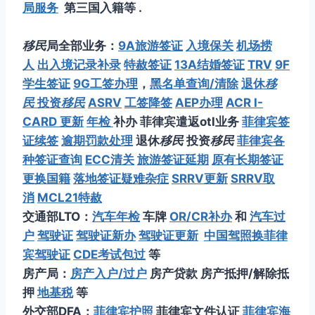
局服务
第三国入籍等 .
移民
局全部业务：
9A旅游签证
入境保关
机场捞
人
出入境记录补录
特赦签证
13A结婚签证
TRV
9F
学生签证
9G工签办理
，
黑名单查询/清除
退休
移
民
投资
移民
ASRV
工签降签
AEP办理
ACR I-
CARD 更新
年检
补办 菲律宾遣返otl业务
菲律宾签
证续签
逾期罚款处理
退休
移民
投资
移民
菲律宾各
种签证查询
ECC清关
旅游签证延期
原有长期签证
更换国籍
落地签证疑难杂症
SRRV更新
SRRV取
消
MCL21特赦
交通部LTO：
汽车年检
车牌
OR/CR补办
和
汽车过
户
驾驶证
驾驶证新办
驾驶证更新
中国驾照换菲律
宾驾驶证
CDE考试包过
等
房产局：
房产入户/过户
房产贷款 房产抵押/解除抵
押
地基税
等
外交部DFA：
菲律宾护照
菲律宾文件认证
菲律宾海