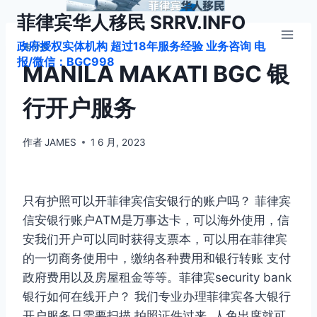
跳
菲律宾华人移民 SRRV.INFO
到
政府授权实体机构 超过18年服务经验 业务咨询 电
内
未分类
报/微信：BGC998
容
MANILA MAKATI BGC 银
行开户服务
作者
JAMES
1 6 月, 2023
只有护照可以开菲律宾信安银行的账户吗？ 菲律宾
信安银行账户ATM是万事达卡，可以海外使用，信
安我们开户可以同时获得支票本，可以用在菲律宾
的一切商务使用中，缴纳各种费用和银行转账 支付
政府费用以及房屋租金等等。菲律宾security bank
银行如何在线开户？ 我们专业办理菲律宾各大银行
开户服务只需要扫描 拍照证件过来 人免出席就可