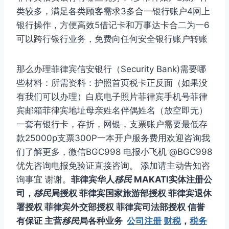
类较多，满足各类顾客需求3多合一银行账户4网上
银行操作，方便高效5借记卡和万事达卡合二为一6
可以跨行银行业务，免费向任何安全银行账户转账
那么办理菲律宾信安银行（Security Bank)需要哪
些材料：所需资料：护照首页税卡正反面（如果没
有我们可以办理）白底电子照片菲律宾手机号菲律
宾邮箱菲律宾地址母亲姓名伴偶姓名（放空即无）
一套有银行卡，存折，网银，支票账户需要最低存
款25000p支票300P一本开户服务费用欢迎咨询我
们了解更多，微信BGC998 电报小飞机 @BGC998
优先咨询电报免验证直接咨询。 添加请主动告知咨
询事宜 谢谢。
菲律宾华人
移民
MAKATI实体注册公
司，
移民
局授权 菲律宾国家旅游部授权 菲律宾退休
署授权 菲律宾外交部授权 菲律宾司法部授权 信誉
有保证 主营
移民
局各种业务
公司注册
财税
，
税务