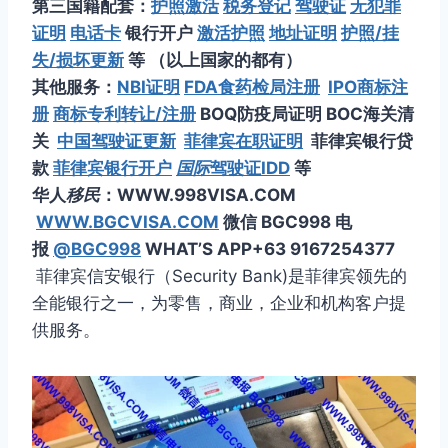
第三国籍配套：
护照激活
税务登记
驾驶证
无犯罪
证明
电话卡
银行开户
激活护照
地址证明
护照/挂
失/损坏更新
等 （以上国家的都有）
其他服务：
NBI证明
FDA食药检局注册
IPO商标注
册
商标专利转让/注册
BOQ防疫局证明 BOC海关清
关
中国驾驶证更新
菲律宾在职证明
菲律宾银行贷
款
菲律宾银行开户
国际
驾驶证IDD
等
华人
移民
：WWW.998VISA.COM
WWW.BGCVISA.COM
微信 BGC998 电
报
@BGC998
WHAT’S APP+63 9167254377
菲律宾信安银行（Security Bank)是菲律宾领先的
全能银行之一，为零售，商业，企业和机构客户提
供服务。